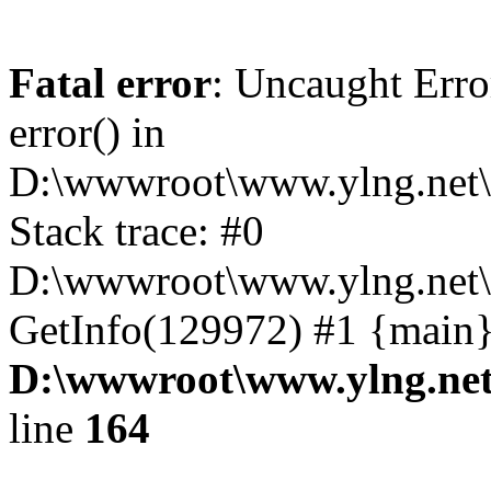
Fatal error
: Uncaught Erro
error() in
D:\wwwroot\www.ylng.net\
Stack trace: #0
D:\wwwroot\www.ylng.net\
GetInfo(129972) #1 {main}
D:\wwwroot\www.ylng.net
line
164