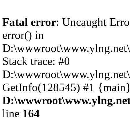
Fatal error
: Uncaught Erro
error() in
D:\wwwroot\www.ylng.net\
Stack trace: #0
D:\wwwroot\www.ylng.net\
GetInfo(128545) #1 {main}
D:\wwwroot\www.ylng.net
line
164