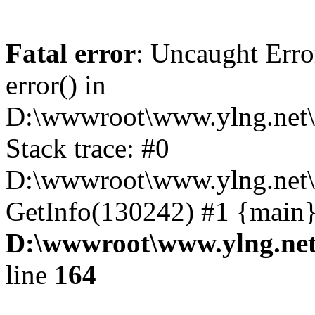
Fatal error
: Uncaught Erro
error() in
D:\wwwroot\www.ylng.net\
Stack trace: #0
D:\wwwroot\www.ylng.net\
GetInfo(130242) #1 {main}
D:\wwwroot\www.ylng.net
line
164