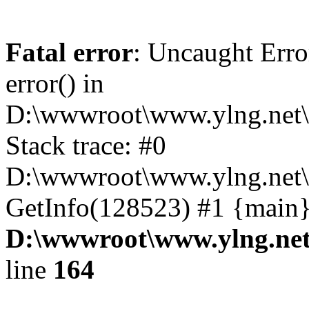
Fatal error
: Uncaught Erro
error() in
D:\wwwroot\www.ylng.net\
Stack trace: #0
D:\wwwroot\www.ylng.net\
GetInfo(128523) #1 {main}
D:\wwwroot\www.ylng.net
line
164