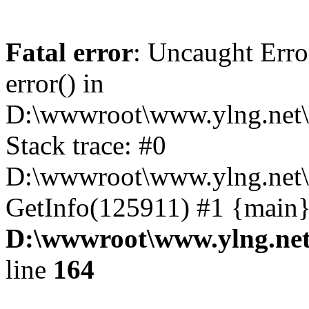
Fatal error
: Uncaught Erro
error() in
D:\wwwroot\www.ylng.net\
Stack trace: #0
D:\wwwroot\www.ylng.net\
GetInfo(125911) #1 {main}
D:\wwwroot\www.ylng.net
line
164