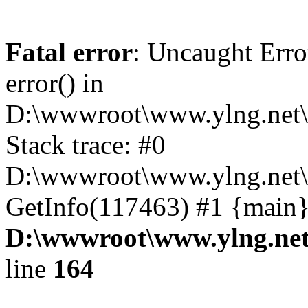
Fatal error
: Uncaught Erro
error() in
D:\wwwroot\www.ylng.net\
Stack trace: #0
D:\wwwroot\www.ylng.net\
GetInfo(117463) #1 {main}
D:\wwwroot\www.ylng.net
line
164