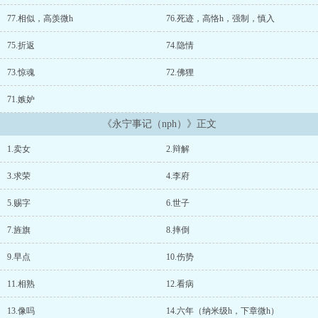
地图，并州线及笄后，迅速进入成人频道。古代背景十五岁及笄（成
年），为方便剧情，女主发育情况为年龄+3岁，即15岁（实际发育为
77.相似，高羡微h
76.死迹，高恪h，强制，慎入
18岁），有此相关剧情。纯玛丽苏爽文，万人迷（指不分男女通通倾
倒）且美貌属xing拉满。一款十分娇气但机敏型女主，拒绝吃苦受虐
75.折返
74.隐情
雌竞。? ??陆贞柔觉得自己的名字很好听，毕竟女人找情人，一定要
找贞洁温柔的男人，但对于自己，那就没有贞洁柔顺的必要，毕竟按
73.惊魂
72.佛狸
她家老话来说，陆即莫，女人莫贞柔。? ? 秉持着这条对人不对己的准
71.嫉妒
则，生活过得十分舒服惬意，然而好景不长，眼睛一睁一闭，她竟来
到封建落后的古代，眼下还要被烹成羹汤？！? ? 永宁五年冬，距离北
《永宁事记（nph）》正文
羌南下已经过去半个月。? ? 短短半个月内，幽州迅速陷落，驻守边疆
的将军战死，监军仓皇逃窜，并州、凉州、雍州三地防线岌岌可危，
1.卖女
2.辩解
百姓带着家眷南下躲避战火，大地一片哀歌。? ? 永宁七年夏，大夏骁
勇之军收复幽州的消息传来，带着家眷奔赴幽州的云麾将军府上人手
3.求荣
4.李府
不足，急需采买一批伺候后宅的丫鬟。? ? 从死人堆里活过来的陆贞柔
还未摸清楚这是个什么朝代，便被一家农户带到牙婆前，又被李府的
5.赐字
6.世子
人看上当丫鬟，从此，她命值五两银子。?幸好外挂及时上线——
【“只求荣华富贵，不求一丝真情，《求荣》抽卡系统已经上线！”】
7.旌旗
8.摔倒
【“当前知名度：不名一文。”“玩家天赋：无”“请玩家通过各种行为提
高知名度，努力赚取抽卡次数，尽早达成：举世闻名，世人皆
9.早点
10.伤势
惊！”“新手期每月赠送1抽，至十五岁结束新手期（当前年龄为六岁
11.相熟
12.看病
整）。”“当前可抽奖次数：1。”】这样开局……好像也不赖？...
13.像吗
14.六年（纳米级h，下章微h）