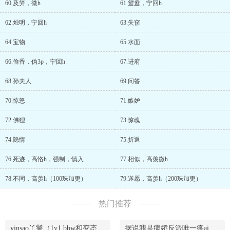
60.及笄，微h
61.鸳鸯，宁回h
62.烛明，宁回h
63.失窃
64.宝物
65.水面
66.偷香，伪3p，宁回h
67.进府
68.孙夫人
69.问答
70.惊怒
71.嫉妒
72.佛狸
73.惊魂
74.隐情
75.折返
76.死迹，高恪h，强制，慎入
77.相似，高羡微h
78.不同，高羡h（100珠加更）
79.遂愿，高羡h（200珠加更）
热门推荐
yinsao丫鬟（1v1 bbw和变态腹黑男）
据说我是病娇反派唯一疼ai的妹妹（兄妹骨）