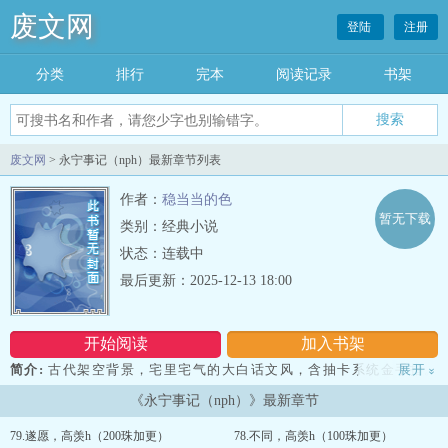
废文网
登陆
注册
分类
排行
完本
阅读记录
书架
废文网
> 永宁事记（nph）最新章节列表
作者：
稳当当的色
暂无下载
类别：经典小说
状态：连载中
最后更新：2025-12-13 18:00
开始阅读
加入书架
简介:
古代架空背景，宅里宅气的大白话文风，含抽卡系统金手指。
展开
»
【注意??：BG向，NP，男主们全处高洁，有男主口女主，无女口
《永宁事记（nph）》最新章节
男，无后门。h含有女主哺ru，颜喷男主，兄弟盖饭双龙等恶俗xing癖
大爆发。】剧情与rou六四开，在结束新手期前仅有微h，幽州为新手
79.遂愿，高羡h（200珠加更）
78.不同，高羡h（100珠加更）