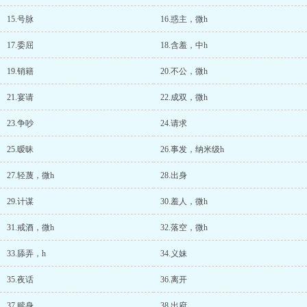
15.号脉
16.惑主，微h
17.委屈
18.含羞，中h
19.销籍
20.不公，微h
21.宴请
22.成双，微h
23.争吵
24.请求
25.暧昧
26.事发，纳米级h
27.轻蔑，微h
28.出身
29.计谋
30.羞人，微h
31.戒酒，微h
32.落空，微h
33.舔弄，h
34.义妹
35.夜话
36.离开
37.赎身
38.出府