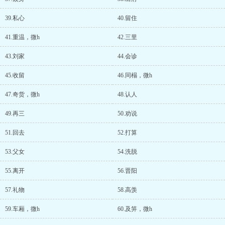
39.私心
40.留住
41.重温，微h
42.三里
43.刘家
44.会诊
45.收留
46.同榻，微h
47.奇货，微h
48.认人
49.再三
50.劝说
51.回去
52.打算
53.父女
54.洗脱
55.离开
56.晋阳
57.礼物
58.高羡
59.车厢，微h
60.及笄，微h