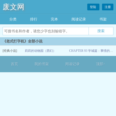
废文网
登陆
注册
分类
排行
完本
阅读记录
书架
《老式打字机》全部小说
[经典小说]
莉莉的动物园（西幻）
CHAPTER 93 学城篇：事情的发展总是出人预料又一波三折
12-13
首页
我的书架
阅读记录
顶部↑