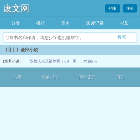
废文网
登陆
注册
分类
排行
完本
阅读记录
书架
《廿廿》全部小说
[经典小说]
双性人夫又被炒哭（GB，男
六 踩she
双）
12-15
首页
我的书架
阅读记录
顶部↑