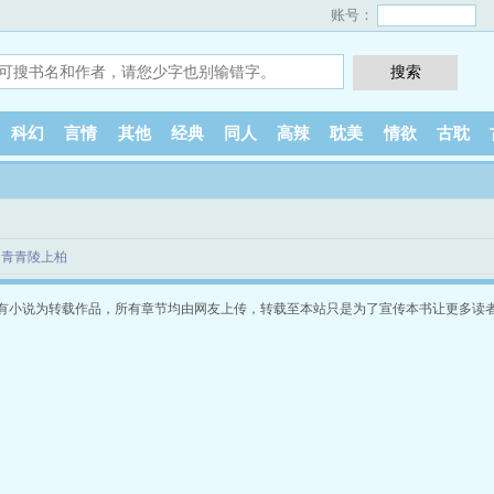
账号：
科幻
言情
其他
经典
同人
高辣
耽美
情欲
古耽
：青青陵上柏
有小说为转载作品，所有章节均由网友上传，转载至本站只是为了宣传本书让更多读