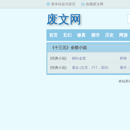
将本站设为首页
收藏废文网
废文网
首页
玄幻
修真
都市
历史
网游
《十三元》全部小说
[经典小说]
锁向金笼
矫饰
[经典小说]
素女 (古言，1V1，高H)
番外
本站所